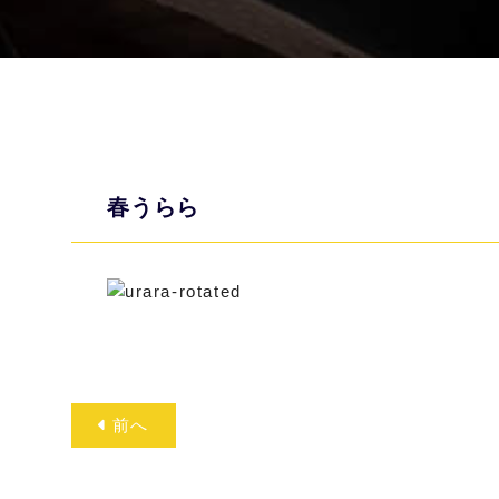
春うらら
前へ