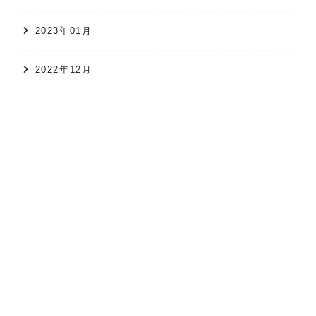
2023年01月
オンラインショップ
かすり日和
株式会社 久保かすり織物
2022年12月
2022年11月
2022年10月
2022年09月
2022年08月
2022年07月
2022年06月