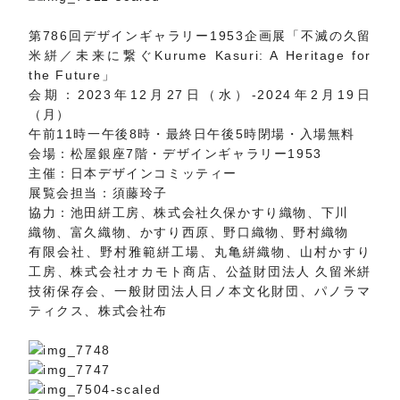
第786回デザインギャラリー1953企画展「不滅の久留
米絣／未来に繋ぐKurume Kasuri: A Heritage for
the Future」
会期：2023年12月27日（水）-2024年2月19日
（月）
午前11時一午後8時・最終日午後5時閉場・入場無料
会場：松屋銀座7階・デザインギャラリー1953
主催：日本デザインコミッティー
展覧会担当：須藤玲子
協力：池田絣工房、株式会社久保かすり織物、下川
織物、富久織物、かすり西原、野口織物、野村織物
有限会社、野村雅範絣工場、丸亀絣織物、山村かすり
工房、株式会社オカモト商店、公益財団法人 久留米絣
技術保存会、一般財団法人日ノ本文化財団、パノラマ
ティクス、株式会社布