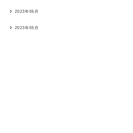
2023年06月
2023年05月
オンラインショップ
かすり日和
株式会社 久保かすり織物
2023年04月
2023年03月
2023年02月
2023年01月
2022年12月
2022年11月